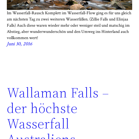
Im Wasserfall-Rausch Komplett im Wasserfall-Flow ging es für uns gleich
am nächsten Tag zu zwei weiteren Wasserfällen. (Zillie Falls und Elinjaa
Falls) Auch diese waren wieder mehr oder weniger steil und matschig im
Abstieg, aber wunderwunderschön und den Umweg ins Hinterland auch
vollkommen wert!
Juni 30, 2016
Wallaman Falls –
der höchste
Wasserfall