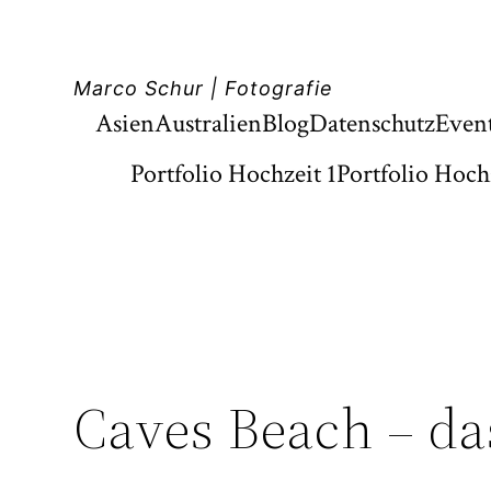
Zum
Inhalt
Marco Schur | Fotografie
springen
Asien
Australien
Blog
Datenschutz
Even
Portfolio Hochzeit 1
Portfolio Hoch
Caves Beach – da